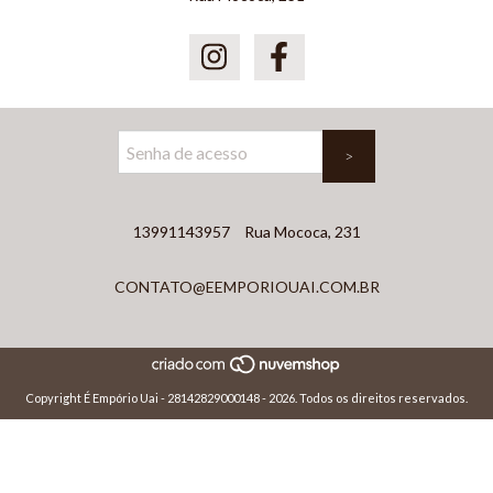
13991143957
Rua Mococa, 231
CONTATO@EEMPORIOUAI.COM.BR
Copyright É Empório Uai - 28142829000148 - 2026. Todos os direitos reservados.